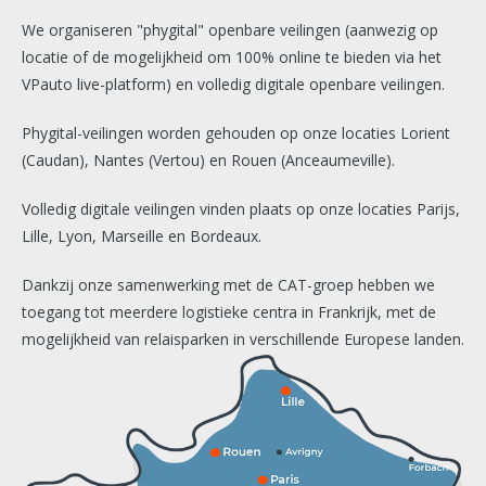
We organiseren "phygital" openbare veilingen (aanwezig op
Wij luisteren naar de behoeften van onze klanten en onze
locatie of de mogelijkheid om 100% online te bieden via het
medewerkers. Of het nu gaat om het geven van persoonlijk
VPauto live-platform) en volledig digitale openbare veilingen.
advies of het ondersteunen van de ontwikkeling van onze
teams, wij geloven in kwalitatieve begeleiding voor iedereen.
Phygital-veilingen worden gehouden op onze locaties Lorient
(Caudan), Nantes (Vertou) en Rouen (Anceaumeville).
Volledig digitale veilingen vinden plaats op onze locaties Parijs,
Continue verbetering
Lille, Lyon, Marseille en Bordeaux.
Dankzij onze samenwerking met de CAT-groep hebben we
Vooruitgang staat centraal in onze geschiedenis. Wij moedigen
toegang tot meerdere logistieke centra in Frankrijk, met de
onze teams aan zich voortdurend te ontwikkelen en hun
mogelijkheid van relaisparken in verschillende Europese landen.
vaardigheden te verbeteren, en wij passen onze diensten aan
om te voldoen aan de veranderende behoeften van onze
klanten en de interne uitdagingen.