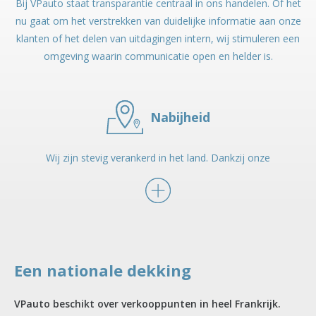
Bij VPauto staat transparantie centraal in ons handelen. Of het
nu gaat om het verstrekken van duidelijke informatie aan onze
klanten of het delen van uitdagingen intern, wij stimuleren een
omgeving waarin communicatie open en helder is.
Nabijheid
Wij zijn stevig verankerd in het land. Dankzij onze
aanwezigheid op meerdere locaties zijn wij dicht bij onze
klanten en hun behoeften en kunnen wij hen een
gepersonaliseerde service bieden. Intern bevordert deze
nabijheid de samenwerking en de slagvaardigheid van onze
teams.
Een nationale dekking
VPauto beschikt over verkooppunten in heel Frankrijk.
Begeleiding