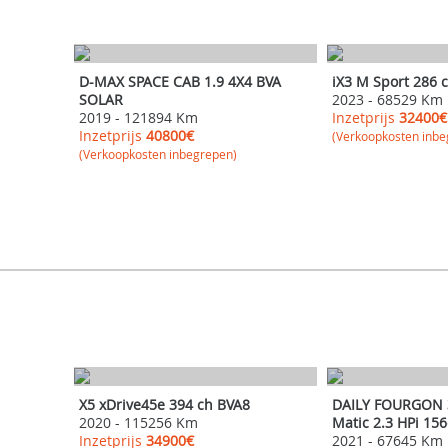
ISUZU
BMW i
D-MAX SPACE CAB 1.9 4X4 BVA
iX3 M Sport 286 
SOLAR
2023
-
68529 Km
2019
-
121894 Km
Inzetprijs
32400€
Inzetprijs
40800€
(Verkoopkosten inbe
(Verkoopkosten inbegrepen)
BMW
IVECO
X5 xDrive45e 394 ch BVA8
DAILY FOURGON 3
2020
-
115256 Km
Matic 2.3 HPi 15
Inzetprijs
34900€
2021
-
67645 Km