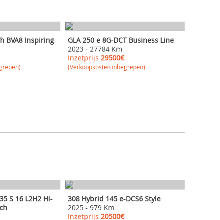
MERCEDES
ch BVA8 Inspiring
GLA 250 e 8G-DCT Business Line
2023
-
27784 Km
Inzetprijs
29500€
grepen)
(Verkoopkosten inbegrepen)
PEUGEOT
5 S 16 L2H2 Hi-
308 Hybrid 145 e-DCS6 Style
6ch
2025
-
979 Km
Inzetprijs
20500€