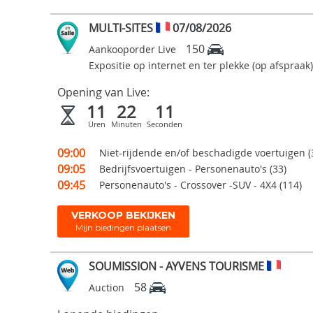
MULTI-SITES
07/08/2026
150
Aankooporder Live
Expositie op internet en ter plekke (op afspraak)
Opening van Live:
11
22
10
Uren
Minuten
Seconden
09:00
Niet-rijdende en/of beschadigde voertuigen (
09:05
Bedrijfsvoertuigen - Personenauto's (33)
09:45
Personenauto's - Crossover -SUV - 4X4 (114)
VERKOOP BEKIJKEN
Mijn biedingen plaatsen
SOUMISSION - AYVENS TOURISME
58
Auction