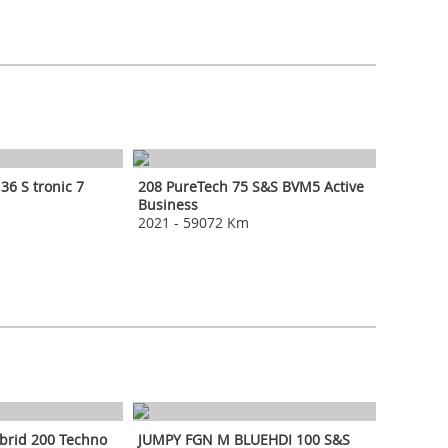
PEUGEOT
36 S tronic 7
208 PureTech 75 S&S BVM5 Active
Business
2021
-
59072 Km
CITROEN
ybrid 200 Techno
JUMPY FGN M BLUEHDI 100 S&S