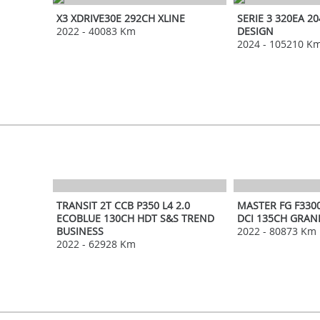
X3 XDRIVE30E 292CH XLINE
SERIE 3 320EA 2
2022
-
40083 Km
DESIGN
2024
-
105210 K
FORD
RENAULT
TRANSIT 2T CCB P350 L4 2.0
MASTER FG F3300
ECOBLUE 130CH HDT S&S TREND
DCI 135CH GRA
BUSINESS
2022
-
80873 Km
2022
-
62928 Km