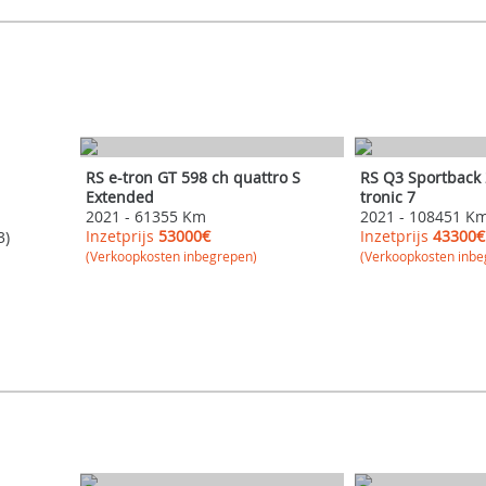
AUDI
AUDI
RS e-tron GT 598 ch quattro S
RS Q3 Sportback 
Extended
tronic 7
2021
-
61355 Km
2021
-
108451 K
Inzetprijs
53000€
Inzetprijs
43300€
3)
(Verkoopkosten inbegrepen)
(Verkoopkosten inbe
BMW
BMW