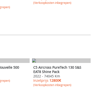
(Verkoopkosten inbegrepen)
grepen)
CITROEN
Nouvelle 500
C5 Aircross PureTech 130 S&S
EAT8 Shine Pack
2022
-
74045 Km
Inzetprijs
12800€
grepen)
(Verkoopkosten inbegrepen)