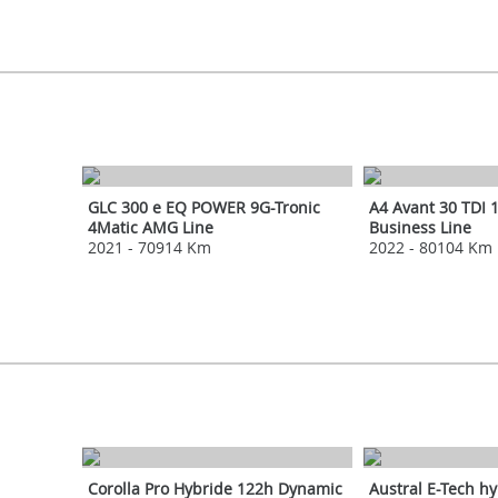
MERCEDES
AUDI
GLC 300 e EQ POWER 9G-Tronic
A4 Avant 30 TDI 1
4Matic AMG Line
Business Line
2021
-
70914 Km
2022
-
80104 Km
TOYOTA
RENAULT
Corolla Pro Hybride 122h Dynamic
Austral E-Tech h