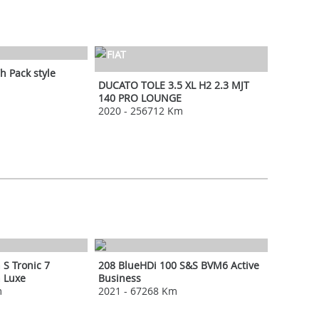
FIAT
h Pack style
DUCATO TOLE 3.5 XL H2 2.3 MJT
140 PRO LOUNGE
2020
-
256712 Km
PEUGEOT
 S Tronic 7
208 BlueHDi 100 S&S BVM6 Active
n Luxe
Business
m
2021
-
67268 Km