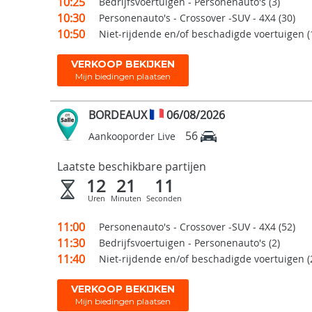
10:25
Bedrijfsvoertuigen - Personenauto's (3)
10:30
Personenauto's - Crossover -SUV - 4X4 (30)
10:50
Niet-rijdende en/of beschadigde voertuigen (
VERKOOP BEKIJKEN
Mijn biedingen plaatsen
BORDEAUX
06/08/2026
56
Aankooporder Live
Laatste beschikbare partijen
12
21
10
Uren
Minuten
Seconden
11:00
Personenauto's - Crossover -SUV - 4X4 (52)
11:30
Bedrijfsvoertuigen - Personenauto's (2)
11:40
Niet-rijdende en/of beschadigde voertuigen (
VERKOOP BEKIJKEN
Mijn biedingen plaatsen