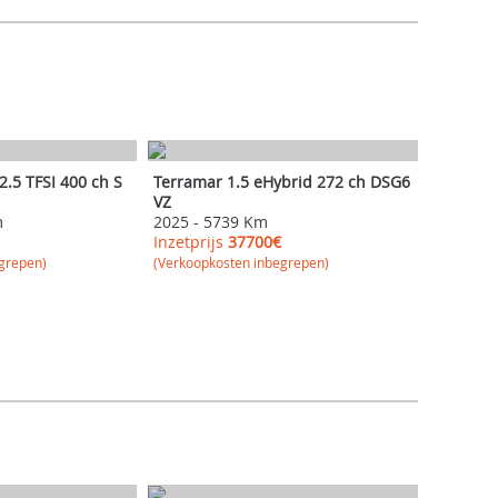
CUPRA
2.5 TFSI 400 ch S
Terramar 1.5 eHybrid 272 ch DSG6
VZ
m
2025
-
5739 Km
Inzetprijs
37700€
grepen)
(Verkoopkosten inbegrepen)
CITROEN