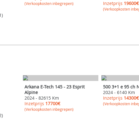
Inzetprijs
19600€
(Verkoopkosten inbegrepen)
(Verkoopkosten inbe
1)
RENAULT
FIAT
Arkana E-Tech 145 - 23 Esprit
500 3+1 e 95 ch 
Alpine
2024
-
6140 Km
2024
-
82615 Km
Inzetprijs
14300€
Inzetprijs
17700€
(Verkoopkosten inbe
(Verkoopkosten inbegrepen)
2)