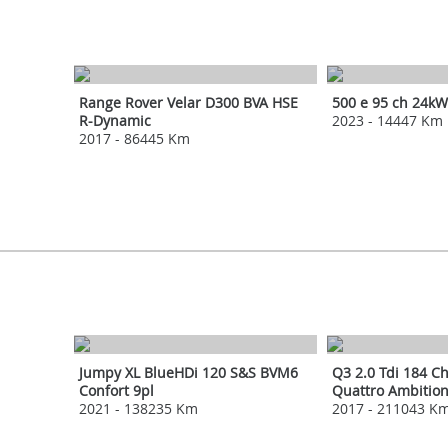
LAND ROVER
FIAT
Range Rover Velar D300 BVA HSE
500 e 95 ch 24kW
R-Dynamic
2023
-
14447 Km
2017
-
86445 Km
CITROEN
AUDI
Jumpy XL BlueHDi 120 S&S BVM6
Q3 2.0 Tdi 184 Ch
Confort 9pl
Quattro Ambitio
2021
-
138235 Km
2017
-
211043 K