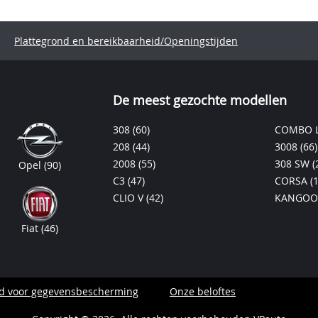
Plattegrond en bereikbaarheid/Openingstijden
De meest gezochte modellen
308
(60)
COMBO L
208
(44)
3008
(66)
2008
(55)
308 SW
(
Opel
(90)
C3
(47)
CORSA
(
CLIO V
(42)
KANGOO
Fiat
(46)
id voor gegevensbescherming
Onze beloftes