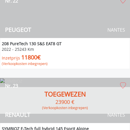
Nr. 22
PEUGEOT
NANTES
208 PureTech 130 S&S EAT8 GT
2022
-
25243 Km
11800€
Inzetprijs
(Verkoopkosten inbegrepen)
Nr. 23
TOEGEWEZEN
23900 €
(verkoopkosten inbegrepen)
RENAULT
NANTES
SYMBIOZ E-Tech full hybrid 145 Esprit Alpine