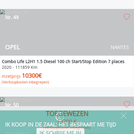
Nr. 49
OPEL
NANTES
Combo Life L2H1 1.5 Diesel 100 ch Start/Stop Edition 7 places
2020
-
111859 Km
10300€
Inzetprijs
(Verkoopkosten inbegrepen)
Nr. 50
TOEGEWEZEN
13700 €
(verkoopkosten inbegrepen)