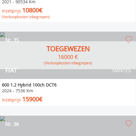
2021
-
90534 Km
10800€
Inzetprijs
(Verkoopkosten inbegrepen)
Nr. 35
TOEGEWEZEN
16000 €
(verkoopkosten inbegrepen)
FIAT
NANTES
600 1.2 Hybrid 100ch DCT6
2024
-
7536 Km
15900€
Inzetprijs
Nr. 36