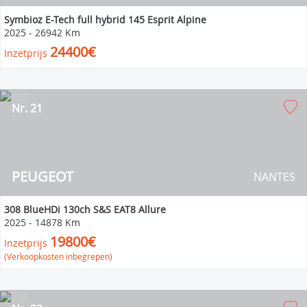
Symbioz E-Tech full hybrid 145 Esprit Alpine
2025
-
26942 Km
24400€
Inzetprijs
Nr. 21
PEUGEOT
NANTES
308 BlueHDi 130ch S&S EAT8 Allure
2025
-
14878 Km
19800€
Inzetprijs
(Verkoopkosten inbegrepen)