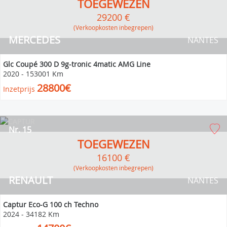
TOEGEWEZEN
29200 €
(verkoopkosten inbegrepen)
MERCEDES
NANTES
Glc Coupé 300 D 9g-tronic 4matic AMG Line
2020
-
153001 Km
28800€
Inzetprijs
Nr. 15
TOEGEWEZEN
16100 €
(verkoopkosten inbegrepen)
RENAULT
NANTES
Captur Eco-G 100 ch Techno
2024
-
34182 Km