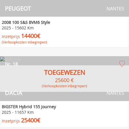
PEUGEOT
NANTES
2008 100 S&S BVM6 Style
2025
-
15602 Km
14400€
Inzetprijs
(Verkoopkosten inbegrepen)
Nr. 18
TOEGEWEZEN
25600 €
(verkoopkosten inbegrepen)
DACIA
NANTES
BIGSTER Hybrid 155 Journey
2025
-
11657 Km
25400€
Inzetprijs