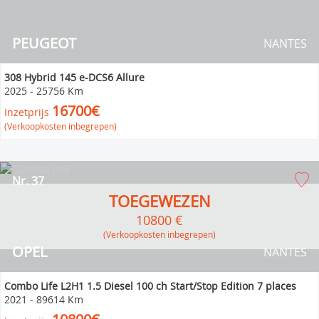
PEUGEOT
NANTES
308 Hybrid 145 e-DCS6 Allure
2025
-
25756 Km
16700€
Inzetprijs
(Verkoopkosten inbegrepen)
Nr. 37
TOEGEWEZEN
10800 €
(verkoopkosten inbegrepen)
OPEL
NANTES
Combo Life L2H1 1.5 Diesel 100 ch Start/Stop Edition 7 places
2021
-
89614 Km