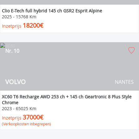
Clio E-Tech full hybrid 145 ch GSR2 Esprit Alpine
2025
-
15768 Km
18200€
Inzetprijs
Nr. 10
VOLVO
NANTES
XC60 T6 Recharge AWD 253 ch + 145 ch Geartronic 8 Plus Style
Chrome
2023
-
65025 Km
37000€
Inzetprijs
(Verkoopkosten inbegrepen)