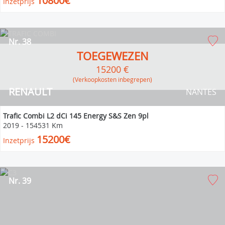
10800€
Inzetprijs
Nr. 38
TOEGEWEZEN
15200 €
(verkoopkosten inbegrepen)
RENAULT
NANTES
Trafic Combi L2 dCi 145 Energy S&S Zen 9pl
2019
-
154531 Km
15200€
Inzetprijs
Nr. 39