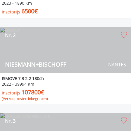
2023
-
1890 Km
6500€
Inzetprijs
Nr. 2
NIESMANN+BISCHOFF
NANTES
ISMOVE 7.3 2.2 180ch
2022
-
39994 Km
107800€
Inzetprijs
(Verkoopkosten inbegrepen)
Nr. 3