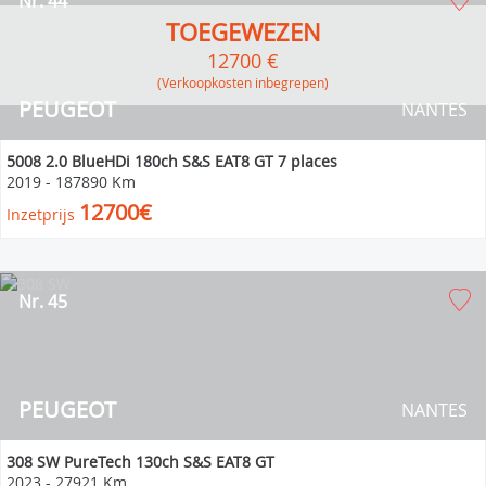
Nr. 44
TOEGEWEZEN
12700 €
(verkoopkosten inbegrepen)
PEUGEOT
NANTES
5008 2.0 BlueHDi 180ch S&S EAT8 GT 7 places
2019
-
187890 Km
12700€
Inzetprijs
Nr. 45
PEUGEOT
NANTES
308 SW PureTech 130ch S&S EAT8 GT
2023
-
27921 Km