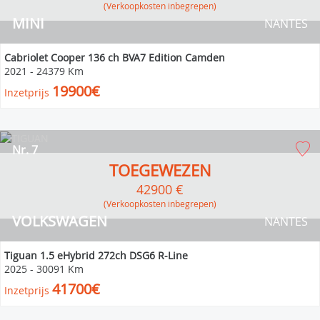
(verkoopkosten inbegrepen)
MINI
NANTES
Cabriolet Cooper 136 ch BVA7 Edition Camden
2021
-
24379 Km
19900€
Inzetprijs
Nr. 7
TOEGEWEZEN
42900 €
(verkoopkosten inbegrepen)
VOLKSWAGEN
NANTES
Tiguan 1.5 eHybrid 272ch DSG6 R-Line
2025
-
30091 Km
41700€
Inzetprijs