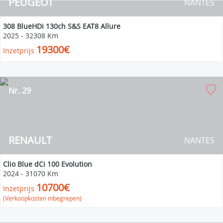
PEUGEOT
NANTES
308 BlueHDi 130ch S&S EAT8 Allure
2025
-
32308 Km
19300€
Inzetprijs
Nr. 29
RENAULT
NANTES
Clio Blue dCi 100 Evolution
2024
-
31070 Km
10700€
Inzetprijs
(Verkoopkosten inbegrepen)