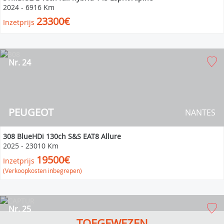
2024
-
6916 Km
23300€
Inzetprijs
Nr. 24
PEUGEOT
NANTES
308 BlueHDi 130ch S&S EAT8 Allure
2025
-
23010 Km
19500€
Inzetprijs
(Verkoopkosten inbegrepen)
Nr. 25
TOEGEWEZEN