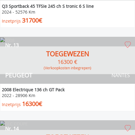
Q3 Sportback 45 TFSIe 245 ch S tronic 6 S line
2024
-
52576 Km
31700€
Inzetprijs
Nr. 13
TOEGEWEZEN
16300 €
(verkoopkosten inbegrepen)
PEUGEOT
NANTES
2008 Electrique 136 ch GT Pack
2022
-
28906 Km
16300€
Inzetprijs
Nr. 14