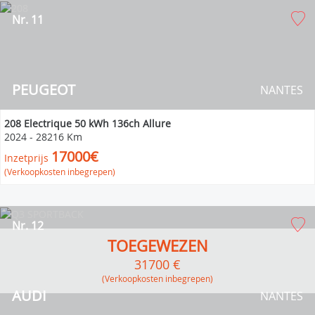
Nr. 11
PEUGEOT
NANTES
208 Electrique 50 kWh 136ch Allure
2024
-
28216 Km
17000€
Inzetprijs
(Verkoopkosten inbegrepen)
Nr. 12
TOEGEWEZEN
31700 €
(verkoopkosten inbegrepen)
AUDI
NANTES