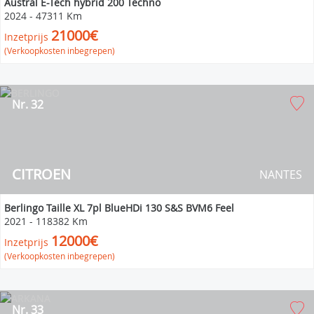
Austral E-Tech hybrid 200 Techno
2024
-
47311 Km
21000€
Inzetprijs
(Verkoopkosten inbegrepen)
Nr. 32
CITROEN
NANTES
Berlingo Taille XL 7pl BlueHDi 130 S&S BVM6 Feel
2021
-
118382 Km
12000€
Inzetprijs
(Verkoopkosten inbegrepen)
Nr. 33