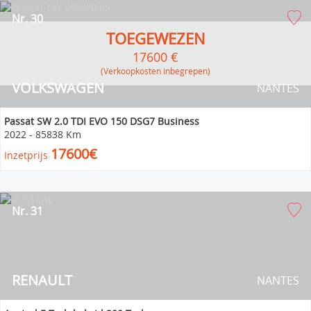
Nr. 30
TOEGEWEZEN
17600 €
(verkoopkosten inbegrepen)
VOLKSWAGEN
NANTES
Passat SW 2.0 TDI EVO 150 DSG7 Business
2022
-
85838 Km
17600€
Inzetprijs
Nr. 31
RENAULT
NANTES