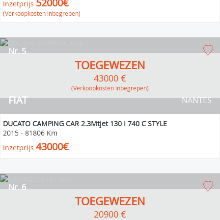
52000€
Inzetprijs
(Verkoopkosten inbegrepen)
Nr. 5
TOEGEWEZEN
43000 €
(verkoopkosten inbegrepen)
FIAT
NANTES
DUCATO CAMPING CAR 2.3Mtjet 130 I 740 C STYLE
2015
-
81806 Km
43000€
Inzetprijs
Nr. 6
TOEGEWEZEN
20900 €