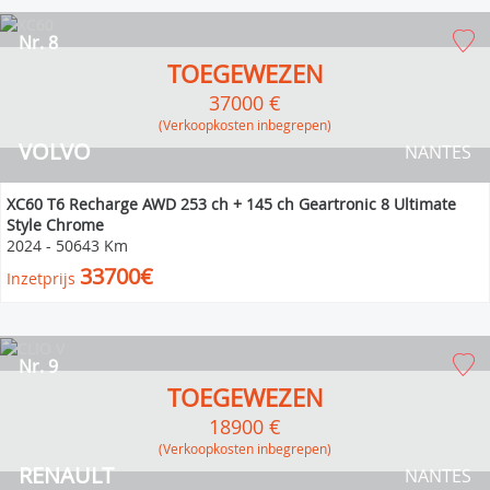
Nr. 8
TOEGEWEZEN
37000 €
(verkoopkosten inbegrepen)
VOLVO
NANTES
XC60 T6 Recharge AWD 253 ch + 145 ch Geartronic 8 Ultimate
Style Chrome
2024
-
50643 Km
33700€
Inzetprijs
Nr. 9
TOEGEWEZEN
18900 €
(verkoopkosten inbegrepen)
RENAULT
NANTES