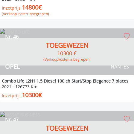
14800€
Inzetprijs
(Verkoopkosten inbegrepen)
Nr. 46
TOEGEWEZEN
10300 €
(verkoopkosten inbegrepen)
OPEL
NANTES
Combo Life L2H1 1.5 Diesel 100 ch Start/Stop Elegance 7 places
2021
-
126773 Km
10300€
Inzetprijs
Nr. 47
TOEGEWEZEN