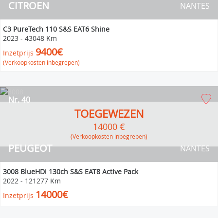
CITROEN
NANTES
C3 PureTech 110 S&S EAT6 Shine
2023
-
43048 Km
9400€
Inzetprijs
(Verkoopkosten inbegrepen)
Nr. 40
TOEGEWEZEN
14000 €
(verkoopkosten inbegrepen)
PEUGEOT
NANTES
3008 BlueHDi 130ch S&S EAT8 Active Pack
2022
-
121277 Km
14000€
Inzetprijs