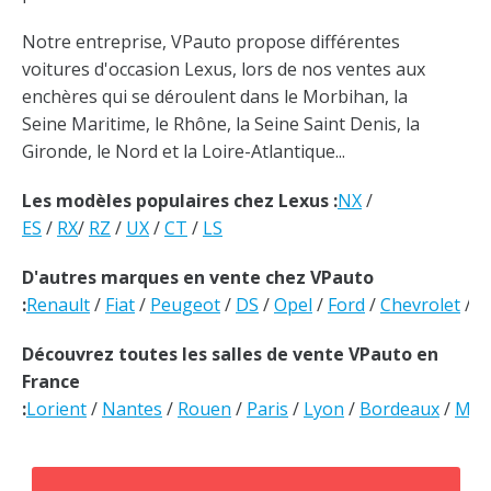
Notre entreprise, VPauto propose différentes
voitures d'occasion Lexus, lors de nos ventes aux
enchères qui se déroulent dans le Morbihan, la
Seine Maritime, le Rhône, la Seine Saint Denis, la
Gironde, le Nord et la Loire-Atlantique...
Les modèles populaires chez Lexus :
NX
/
ES
/
RX
/
RZ
/
UX
/
CT
/
LS
D'autres marques en vente chez VPauto
:
Renault
/
Fiat
/
Peugeot
/
DS
/
Opel
/
Ford
/
Chevrolet
/
V
Découvrez toutes les salles de vente VPauto en
France
:
Lorient
/
Nantes
/
Rouen
/
Paris
/
Lyon
/
Bordeaux
/
Mars