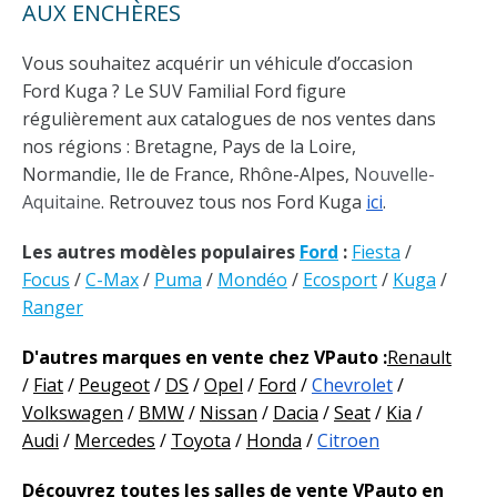
AUX ENCHÈRES
Vous souhaitez acquérir un véhicule d’occasion
Ford Kuga ? Le SUV Familial Ford figure
régulièrement aux catalogues de nos ventes dans
nos régions : Bretagne, Pays de la Loire,
Normandie, Ile de France, Rhône-Alpes,
Nouvelle-
Aquitaine
. Retrouvez tous nos Ford Kuga
ici
.
Les autres modèles populaires
Ford
:
Fiesta
/
Focus
/
C-Max
/
Puma
/
Mondéo
/
Ecosport
/
Kuga
/
Ranger
D'autres marques en vente chez VPauto :
Renault
/
Fiat
/
Peugeot
/
DS
/
Opel
/
Ford
/
Chevrolet
/
Volkswagen
/
BMW
/
Nissan
/
Dacia
/
Seat
/
Kia
/
Audi
/
Mercedes
/
Toyota
/
Honda
/
Citroen
Découvrez toutes les salles de vente VPauto en