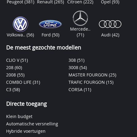
Peugeot
(381)
Renault
(265)
Citroen
(222)
Opel
(93)
Mercede..
Volkswa..
(56)
Ford
(50)
(71)
Audi
(42)
De meest gezochte modellen
CLIO V
(51)
308
(51)
208
(60)
3008
(54)
2008
(55)
MASTER FOURGON
(25)
COMBO LIFE
(31)
TRAFIC FOURGON
(15)
C3
(58)
CORSA
(11)
Directe toegang
Klein budget
Automatische versnelling
Hybride voertuigen