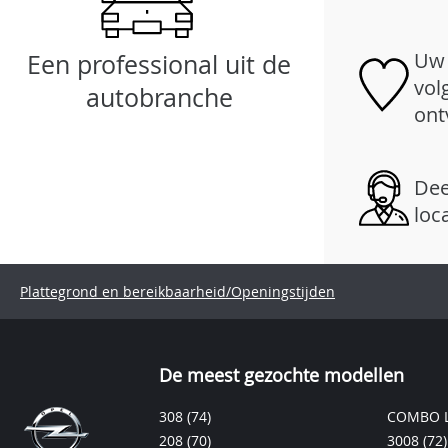
Uw 
Een professional uit de
vol
autobranche
ont
Dee
loc
Plattegrond en bereikbaarheid/Openingstijden
De meest gezochte modellen
308
(74)
COMBO L
208
(70)
3008
(72)