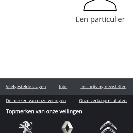
Een particulier
Veelgestelde vragen
Jobs
Inschrijving newsletter
De merken van onze veilingen
Onze verkoopresultaten
Topmerken van onze veilingen