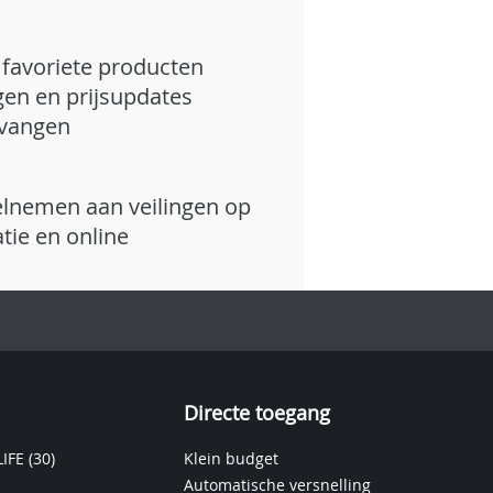
favoriete producten
gen en prijsupdates
vangen
lnemen aan veilingen op
atie en online
Directe toegang
IFE
(30)
Klein budget
Automatische versnelling