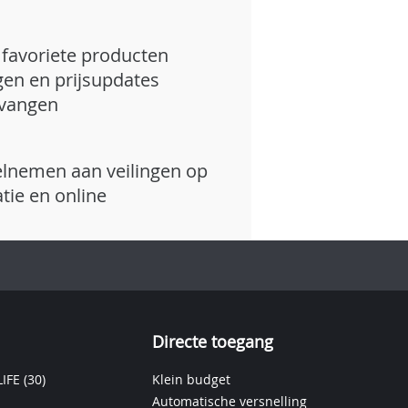
favoriete producten
gen en prijsupdates
vangen
lnemen aan veilingen op
atie en online
Directe toegang
IFE
(30)
Klein budget
Automatische versnelling