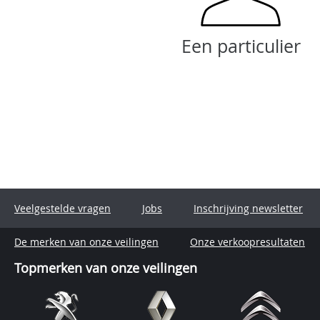
Een particulier
Veelgestelde vragen
Jobs
Inschrijving newsletter
De merken van onze veilingen
Onze verkoopresultaten
Topmerken van onze veilingen