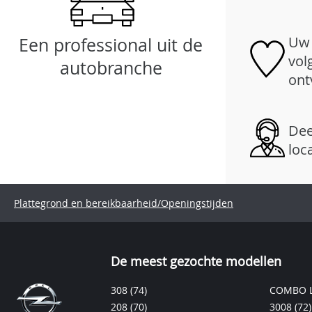
Uw 
Een professional uit de
vol
autobranche
ont
Dee
loc
Plattegrond en bereikbaarheid/Openingstijden
De meest gezochte modellen
308
(74)
COMBO L
208
(70)
3008
(72)