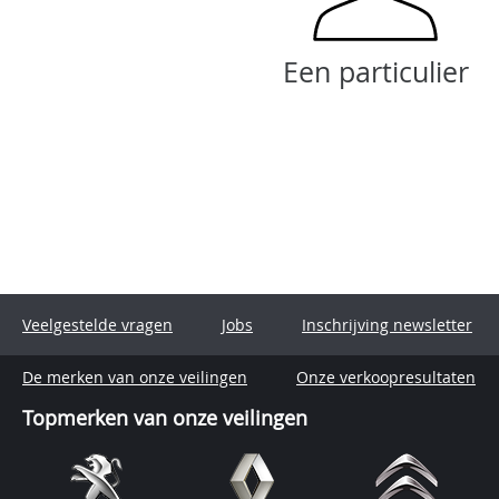
Een particulier
Veelgestelde vragen
Jobs
Inschrijving newsletter
De merken van onze veilingen
Onze verkoopresultaten
Topmerken van onze veilingen