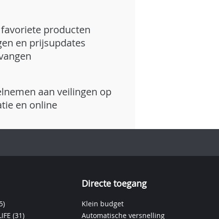
favoriete producten
gen en prijsupdates
vangen
lnemen aan veilingen op
atie en online
Directe toegang
5)
Klein budget
IFE
(31)
Automatische versnelling