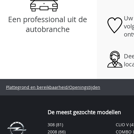
Uw 
Een professional uit de
vol
autobranche
ont
Dee
loc
Plattegrond en bereikbaarheid/Openingstijden
De meest gezochte modellen
308
(81)
CLIO V
(4
2008
(66)
COMBO L