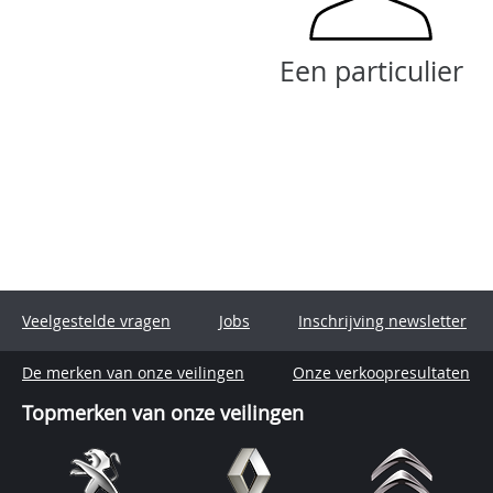
Een particulier
Veelgestelde vragen
Jobs
Inschrijving newsletter
De merken van onze veilingen
Onze verkoopresultaten
Topmerken van onze veilingen