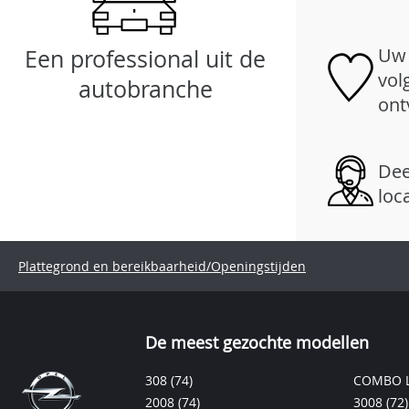
Uw 
Een professional uit de
vol
autobranche
ont
Dee
loc
Plattegrond en bereikbaarheid/Openingstijden
De meest gezochte modellen
308
(74)
COMBO L
2008
(74)
3008
(72)