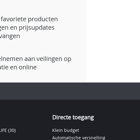
favoriete producten
gen en prijsupdates
vangen
lnemen aan veilingen op
atie en online
Directe toegang
IFE
(30)
Klein budget
Automatische versnelling