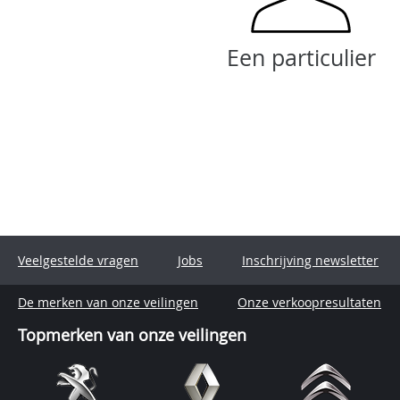
Een particulier
Veelgestelde vragen
Jobs
Inschrijving newsletter
De merken van onze veilingen
Onze verkoopresultaten
Topmerken van onze veilingen