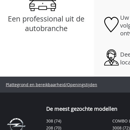
Uw 
Een professional uit de
vol
autobranche
ont
Dee
loc
Plattegrond en bereikbaarheid/Openingstijden
De meest gezochte modellen
308
(74)
COMBO L
208
(70)
3008
(72)