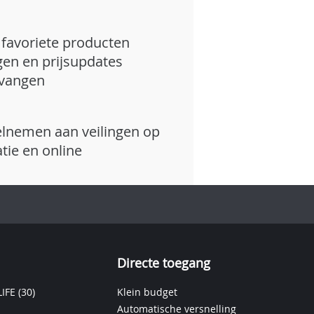
favoriete producten
gen en prijsupdates
vangen
lnemen aan veilingen op
atie en online
Directe toegang
IFE
(30)
Klein budget
Automatische versnelling