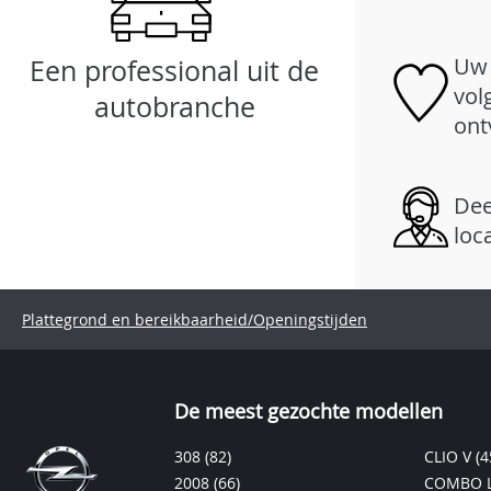
Uw 
Een professional uit de
vol
autobranche
ont
Dee
loc
Plattegrond en bereikbaarheid/Openingstijden
De meest gezochte modellen
308
(82)
CLIO V
(4
2008
(66)
COMBO L