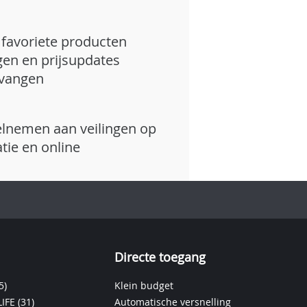
favoriete producten
gen en prijsupdates
vangen
lnemen aan veilingen op
atie en online
Directe toegang
5)
Klein budget
IFE
(31)
Automatische versnelling