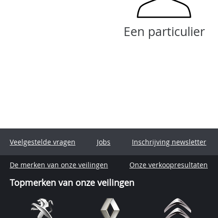
Een particulier
Veelgestelde vragen
Jobs
Inschrijving newsletter
De merken van onze veilingen
Onze verkoopresultaten
Topmerken van onze veilingen