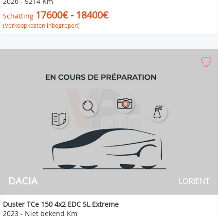
2026
-
9214 Km
17600€ - 18400€
Schatting
(Verkoopkosten inbegrepen)
DACIA
LORIENT
Duster TCe 150 4x2 EDC SL Extreme
2023
-
Niet bekend Km