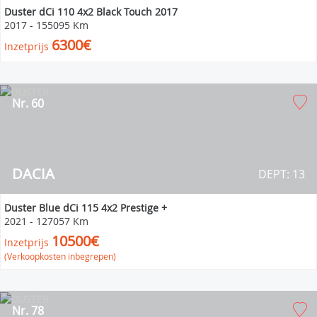
Duster dCi 110 4x2 Black Touch 2017
2017
-
155095 Km
6300€
Inzetprijs
Nr. 60
DACIA
DEPT: 13
Duster Blue dCi 115 4x2 Prestige +
2021
-
127057 Km
10500€
Inzetprijs
(Verkoopkosten inbegrepen)
Nr. 78