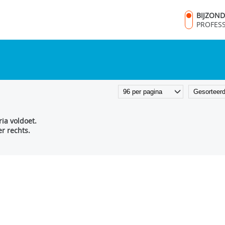
BIJZON
PROFES
ia voldoet.
r rechts.