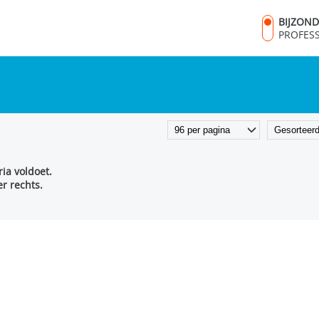
BIJZON
PROFES
ia voldoet.
r rechts.