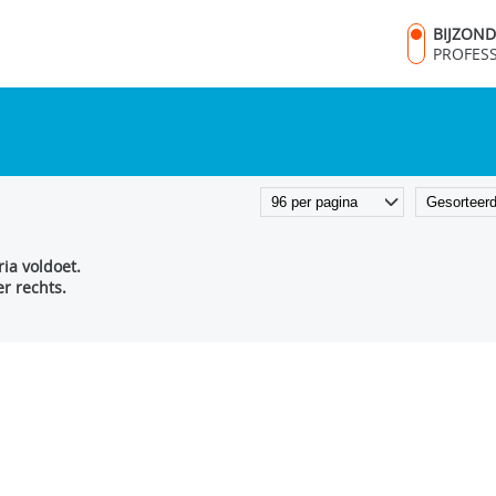
BIJZON
PROFES
ia voldoet.
r rechts.