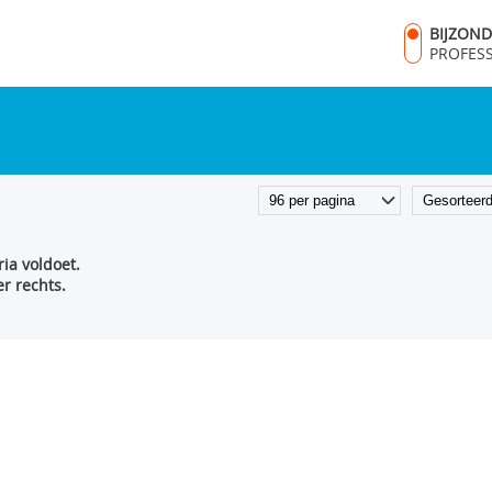
BIJZON
PROFES
ia voldoet.
r rechts.