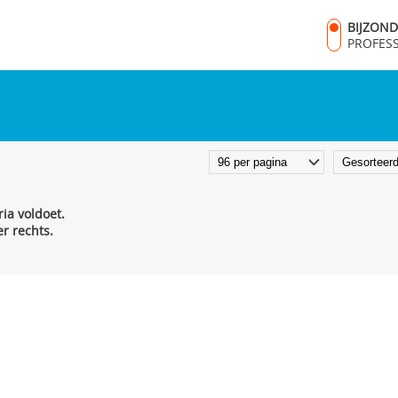
BIJZON
PROFES
ia voldoet.
r rechts.