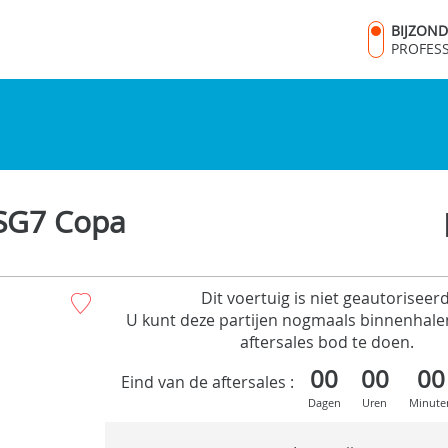
BIJZON
PROFES
DSG7 Copa
Dit voertuig is niet geautoriseerd
U kunt deze partijen nogmaals binnenhale
aftersales bod te doen.
00
00
00
Eind van de aftersales :
Dagen
Uren
Minute