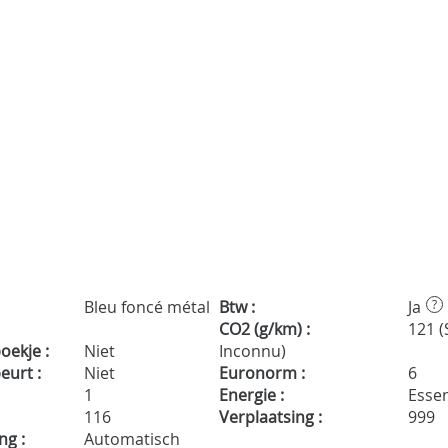
Bleu foncé métal
Btw :
Ja
?
CO2 (g/km) :
121 (
ekje :
Niet
Inconnu)
urt :
Niet
Euronorm :
6
1
Energie :
Esse
116
Verplaatsing :
999
ng :
Automatisch