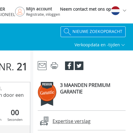
Mijn account
DER
Neem contact met ons op
SIONEEL
Registratie, inloggen
NIEUWE ZOEKOPDRACHT
Verkoopdata en -tijden
NR.
21
3 MAANDEN PREMIUM
.
GARANTIE
n door een
00
n
Seconden
Expertise verslag