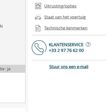
Uitrusting/opties
Staat van het voertuig
EN
Technische kenmerken
?
KLANTENSERVICE
+33 2 97 76 62 00
Stuur ons een e-mail
tw : ja