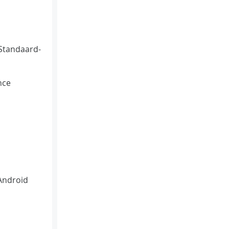
Standaard-
nce
 Android