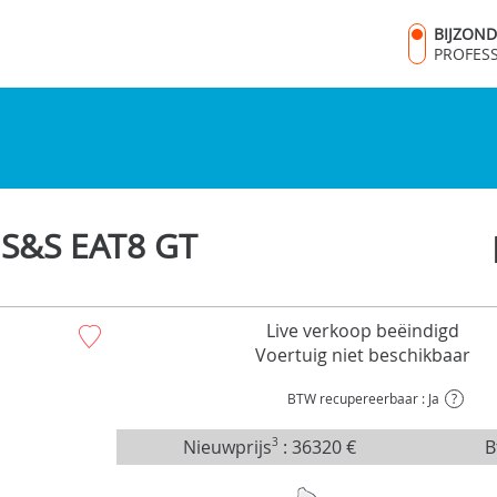
BIJZON
PROFES
 S&S EAT8 GT
Live verkoop beëindigd
Voertuig niet beschikbaar
BTW recupereerbaar : Ja
?
Nieuwprijs
3
:
36320 €
B