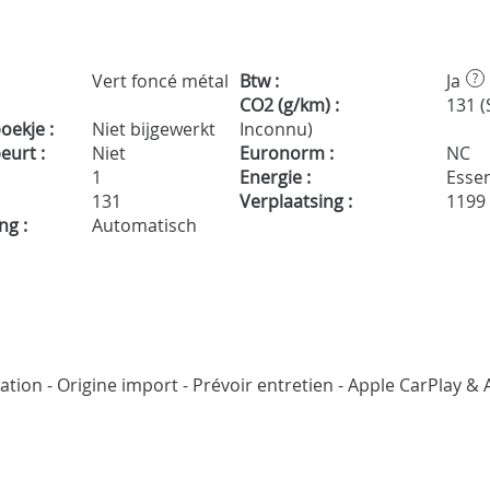
Vert foncé métal
Btw :
Ja
?
CO2 (g/km) :
131 (
ekje :
Niet bijgewerkt
Inconnu)
urt :
Niet
Euronorm :
NC
1
Energie :
Esse
131
Verplaatsing :
1199
ng :
Automatisch
cation - Origine import - Prévoir entretien - Apple CarPlay &