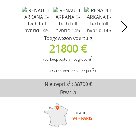
Toegewezen voertuig
21800 €
1
(verkoopkosten inbegrepen)
BTW recupereerbaar : Ja
?
Nieuwprijs
3
:
38700 €
Btw : ja
Locatie
94 - PARIS