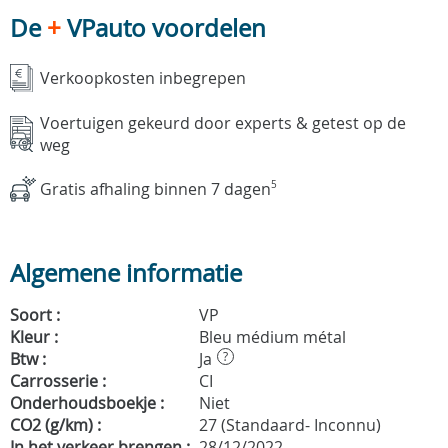
De
+
VPauto voordelen
Verkoopkosten inbegrepen
Voertuigen gekeurd door experts & getest op de
weg
Gratis afhaling binnen 7 dagen
5
Algemene informatie
Soort :
VP
Kleur :
Bleu médium métal
Btw :
Ja
?
Carrosserie :
CI
Onderhoudsboekje :
Niet
CO2 (g/km) :
27 (Standaard- Inconnu)
In het verkeer brengen :
28/12/2022