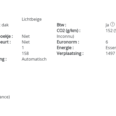
Lichtbeige
t dak
Btw :
Ja
?
CO2 (g/km) :
152 (
ekje :
Niet
Inconnu)
urt :
Niet
Euronorm :
6
1
Energie :
Essen
158
Verplaatsing :
1497
ng :
Automatisch
ance)