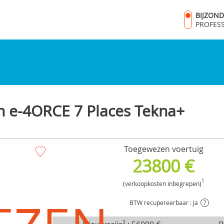
BIJZON
PROFES
h e-4ORCE 7 Places Tekna+
Toegewezen voertuig
23800 €
1
(verkoopkosten inbegrepen)
BTW recupereerbaar : Ja
?
3