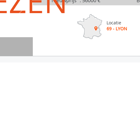
EZEN
Nieuwprijs
:
56000 €
B
Locatie
69 - LYON