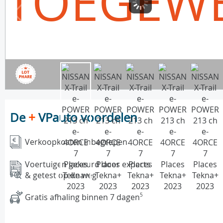
TOEGEW
De
+
VPauto voordelen
Verkoopkosten inbegrepen
Voertuigen gekeurd door experts
& getest op de weg
Gratis afhaling binnen 7 dagen
5