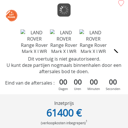
Dit voertuig is niet geautoriseerd.
U kunt deze partijen nogmaals binnenhalen door een
aftersales bod te doen.
00
00
00
00
Eind van de aftersales :
Dagen
Uren
Minuten
Seconden
Inzetprijs
61400 €
1
(verkoopkosten inbegrepen)