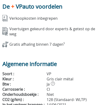
De
+
VPauto voordelen
Verkoopkosten inbegrepen
Voertuigen gekeurd door experts & getest op de
weg
Gratis afhaling binnen 7 dagen
5
Algemene informatie
Soort :
VP
Kleur :
Gris clair métal
Btw :
Ja
?
Carrosserie :
CI
Onderhoudsboekje :
Niet
CO2 (g/km) :
128 (Standaard- WLTP)
In het verkeer brengen :
14/06/2021