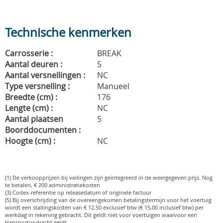
Technische kenmerken
Carrosserie :
BREAK
Aantal deuren :
5
Aantal versnellingen :
NC
Type versnelling :
Manueel
Breedte (cm) :
176
Lengte (cm) :
NC
Aantal plaatsen
5
Boorddocumenten :
Hoogte (cm) :
NC
(1) De verkoopprijzen bij veilingen zijn geïntegreerd in de weergegeven prijs. Nog
te betalen, € 200 administratiekosten
(3) Codex-referentie op releasedatum of originele factuur
(5) Bij overschrijding van de overeengekomen betalingstermijn voor het voertuig
wordt een stallingskosten van € 12,50 exclusief btw (€ 15,00 inclusief btw) per
werkdag in rekening gebracht. Dit geldt niet voor voertuigen waarvoor een
transportopdracht geldt.