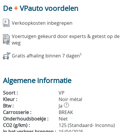
De
+
VPauto voordelen
Verkoopkosten inbegrepen
Voertuigen gekeurd door experts & getest op de
weg
Gratis afhaling binnen 7 dagen
5
Algemene informatie
Soort :
VP
Kleur :
Noir métal
Btw :
Ja
?
Carrosserie :
BREAK
Onderhoudsboekje :
Niet
CO2 (g/km) :
125 (Standaard- Inconnu)
In het verkeer brengen :
15/04/2025