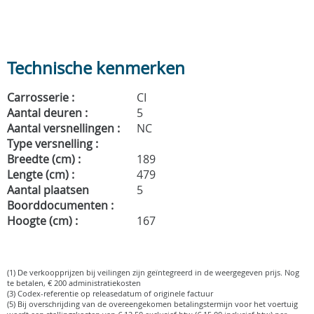
Technische kenmerken
Carrosserie :
CI
Aantal deuren :
5
Aantal versnellingen :
NC
Type versnelling :
Breedte (cm) :
189
Lengte (cm) :
479
Aantal plaatsen
5
Boorddocumenten :
Hoogte (cm) :
167
(1) De verkoopprijzen bij veilingen zijn geïntegreerd in de weergegeven prijs. Nog
te betalen, € 200 administratiekosten
(3) Codex-referentie op releasedatum of originele factuur
(5) Bij overschrijding van de overeengekomen betalingstermijn voor het voertuig