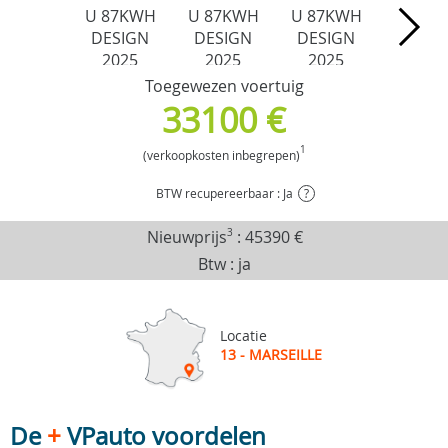
Toegewezen voertuig
33100 €
1
(verkoopkosten inbegrepen)
BTW recupereerbaar : Ja
?
Nieuwprijs
3
:
45390 €
Btw : ja
Locatie
13 - MARSEILLE
De
+
VPauto voordelen