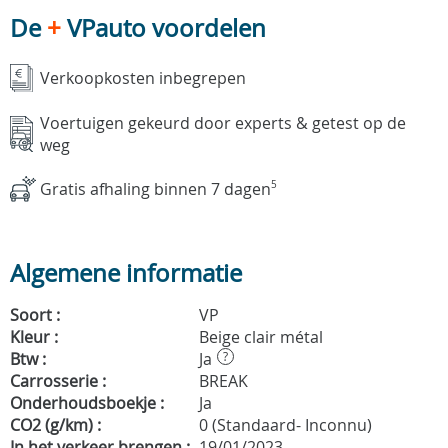
De
+
VPauto voordelen
Verkoopkosten inbegrepen
Voertuigen gekeurd door experts & getest op de
weg
Gratis afhaling binnen 7 dagen
5
Algemene informatie
Soort :
VP
Kleur :
Beige clair métal
Btw :
Ja
?
Carrosserie :
BREAK
Onderhoudsboekje :
Ja
CO2 (g/km) :
0 (Standaard- Inconnu)
In het verkeer brengen :
19/01/2023