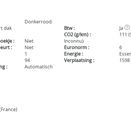
Donkerrood
rt dak
Btw :
Ja
?
CO2 (g/km) :
111 (
ekje :
Niet
Inconnu)
urt :
Niet
Euronorm :
6
1
Energie :
Essen
94
Verplaatsing :
1598
ng :
Automatisch
(France)