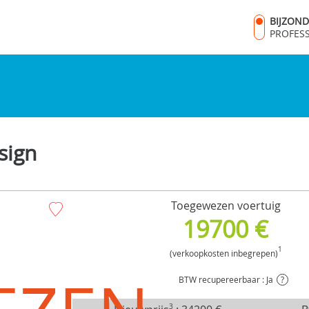
BIJZON
PROFES
sign
Toegewezen voertuig
19700 €
1
(verkoopkosten inbegrepen)
BTW recupereerbaar : Ja
?
3