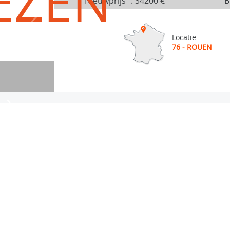
EZEN
Nieuwprijs
:
34200 €
B
Locatie
76 - ROUEN