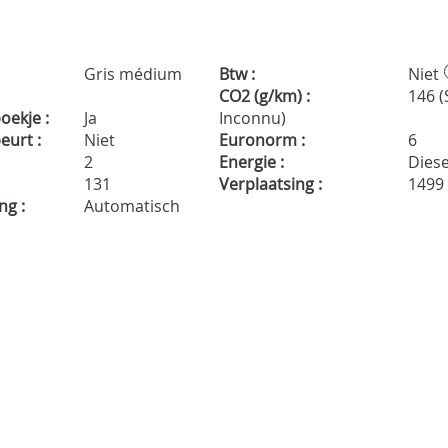
Gris médium
Btw :
Niet
CO2 (g/km) :
146 (
ekje :
Ja
Inconnu)
urt :
Niet
Euronorm :
6
2
Energie :
Diese
131
Verplaatsing :
1499
ng :
Automatisch