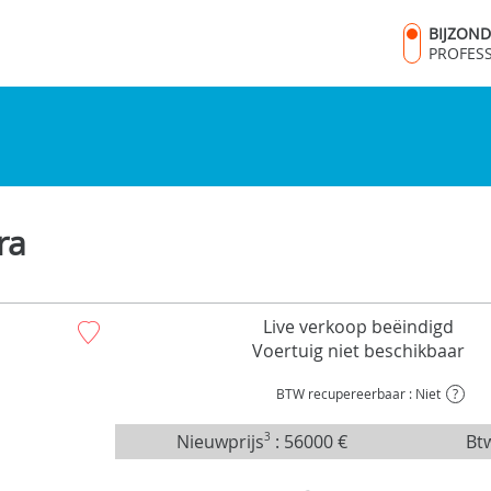
BIJZON
PROFES
ra
Live verkoop beëindigd
Voertuig niet beschikbaar
BTW recupereerbaar : Niet
?
Nieuwprijs
3
:
56000 €
Btw