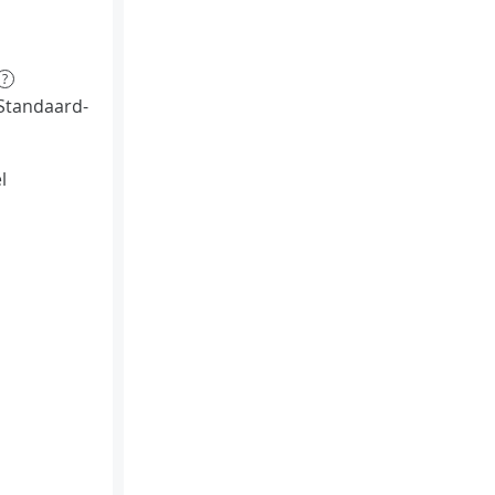
?
Standaard-
l