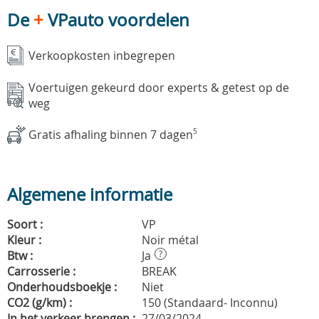
De
+
VPauto voordelen
Verkoopkosten inbegrepen
Voertuigen gekeurd door experts & getest op de
weg
Gratis afhaling binnen 7 dagen
5
Algemene informatie
Soort :
VP
Kleur :
Noir métal
Btw :
Ja
?
Carrosserie :
BREAK
Onderhoudsboekje :
Niet
CO2 (g/km) :
150 (Standaard- Inconnu)
In het verkeer brengen :
27/03/2024