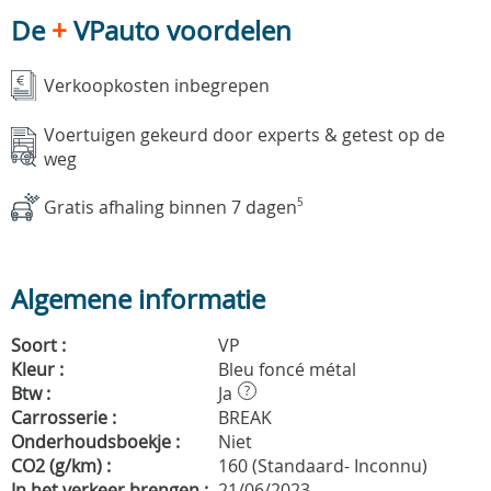
De
+
VPauto voordelen
Verkoopkosten inbegrepen
Voertuigen gekeurd door experts & getest op de
weg
Gratis afhaling binnen 7 dagen
5
Algemene informatie
Soort :
VP
Kleur :
Bleu foncé métal
Btw :
Ja
?
Carrosserie :
BREAK
Onderhoudsboekje :
Niet
CO2 (g/km) :
160 (Standaard- Inconnu)
In het verkeer brengen :
21/06/2023