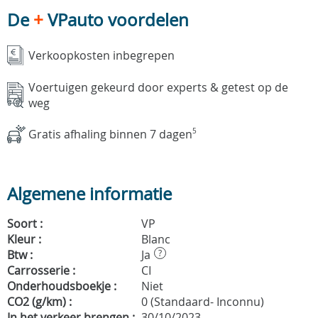
De
+
VPauto voordelen
Verkoopkosten inbegrepen
Voertuigen gekeurd door experts & getest op de
weg
Gratis afhaling binnen 7 dagen
5
Algemene informatie
Soort :
VP
Kleur :
Blanc
Btw :
Ja
?
Carrosserie :
CI
Onderhoudsboekje :
Niet
CO2 (g/km) :
0 (Standaard- Inconnu)
In het verkeer brengen :
30/10/2023