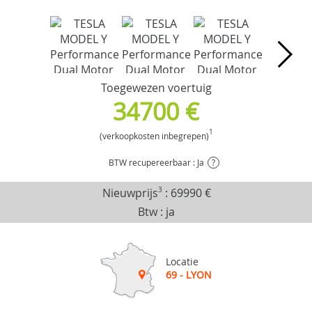
Toegewezen voertuig
34700 €
1
(verkoopkosten inbegrepen)
BTW recupereerbaar : Ja
?
Nieuwprijs
3
:
69990 €
Btw : ja
Locatie
69 - LYON