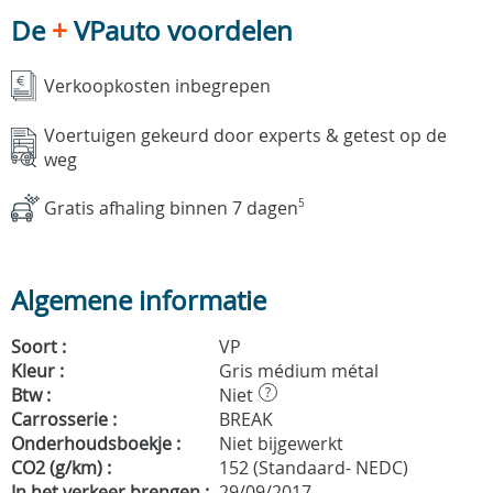
De
+
VPauto voordelen
Verkoopkosten inbegrepen
Voertuigen gekeurd door experts & getest op de
weg
Gratis afhaling binnen 7 dagen
5
Algemene informatie
Soort :
VP
Kleur :
Gris médium métal
Btw :
Niet
?
Carrosserie :
BREAK
Onderhoudsboekje :
Niet bijgewerkt
CO2 (g/km) :
152 (Standaard- NEDC)
In het verkeer brengen :
29/09/2017