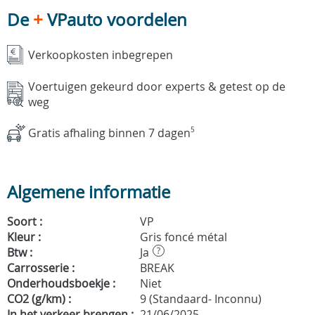
De
+
VPauto voordelen
Verkoopkosten inbegrepen
Voertuigen gekeurd door experts & getest op de
weg
Gratis afhaling binnen 7 dagen
5
Algemene informatie
Soort :
VP
Kleur :
Gris foncé métal
Btw :
Ja
?
Carrosserie :
BREAK
Onderhoudsboekje :
Niet
CO2 (g/km) :
9 (Standaard- Inconnu)
In het verkeer brengen :
21/06/2025