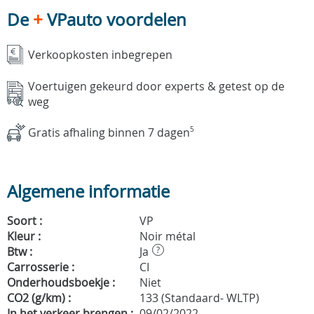
De
+
VPauto voordelen
Verkoopkosten inbegrepen
Voertuigen gekeurd door experts & getest op de
weg
Gratis afhaling binnen 7 dagen
5
Algemene informatie
Soort :
VP
Kleur :
Noir métal
Btw :
Ja
?
Carrosserie :
CI
Onderhoudsboekje :
Niet
CO2 (g/km) :
133 (Standaard- WLTP)
In het verkeer brengen :
09/02/2022