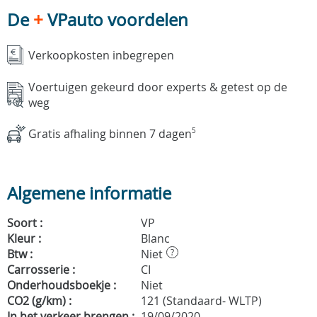
De
+
VPauto voordelen
Verkoopkosten inbegrepen
Voertuigen gekeurd door experts & getest op de
weg
Gratis afhaling binnen 7 dagen
5
Algemene informatie
Soort :
VP
Kleur :
Blanc
Btw :
Niet
?
Carrosserie :
CI
Onderhoudsboekje :
Niet
CO2 (g/km) :
121 (Standaard- WLTP)
In het verkeer brengen :
19/09/2020