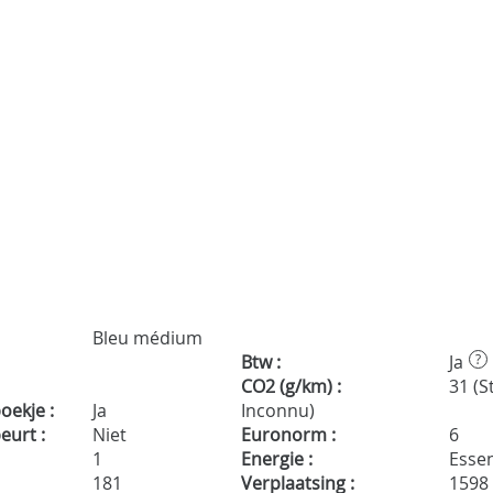
Bleu médium
Btw :
Ja
?
CO2 (g/km) :
31 (S
ekje :
Ja
Inconnu)
urt :
Niet
Euronorm :
6
1
Energie :
Essen
181
Verplaatsing :
1598