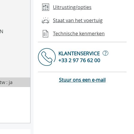
Uitrusting/opties
Staat van het voertuig
EN
Technische kenmerken
?
KLANTENSERVICE
+33 2 97 76 62 00
Stuur ons een e-mail
tw : ja