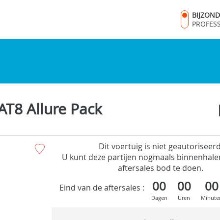
BIJZON
PROFES
T8 Allure Pack
Dit voertuig is niet geautoriseerd
U kunt deze partijen nogmaals binnenhale
aftersales bod te doen.
00
00
00
Eind van de aftersales :
Dagen
Uren
Minute