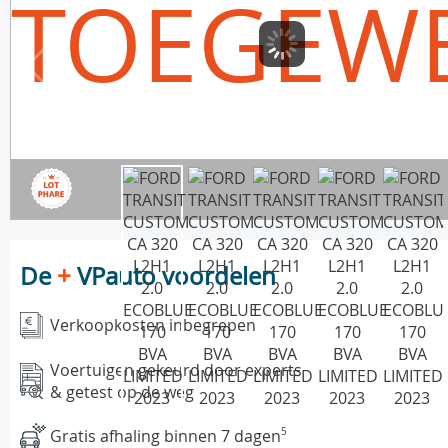
TOEGEW
De
+
VPauto voordelen
Verkoopkosten inbegrepen
Voertuigen gekeurd door experts
& getest op de weg
Gratis afhaling binnen 7 dagen
5