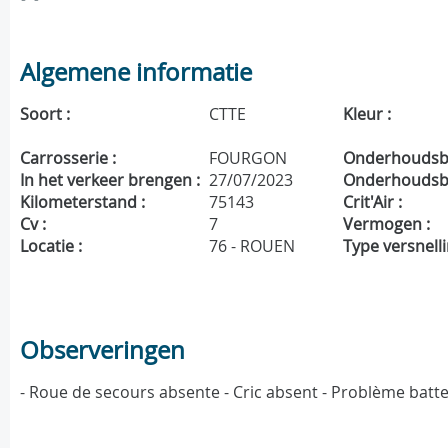
Algemene informatie
Soort :
CTTE
Kleur :
Carrosserie :
FOURGON
Onderhoudsbo
In het verkeer brengen :
27/07/2023
Onderhoudsbe
Kilometerstand :
75143
Crit'Air :
Cv :
7
Vermogen :
Locatie :
76 - ROUEN
Type versnelli
Observeringen
- Roue de secours absente - Cric absent - Problème batt