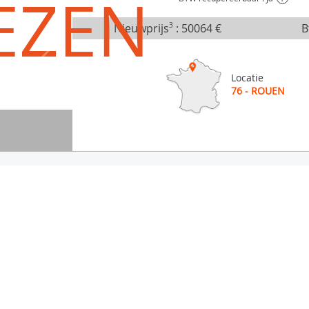
EZEN
Nieuwprijs
3
:
50064 €
B
Locatie
76 - ROUEN