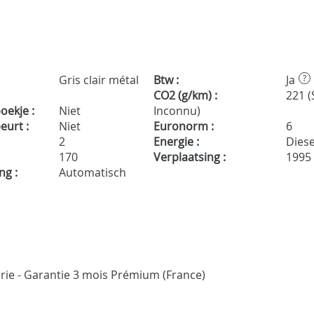
Gris clair métal
Btw :
Ja
?
CO2 (g/km) :
221 (
ekje :
Niet
Inconnu)
urt :
Niet
Euronorm :
6
2
Energie :
Diese
170
Verplaatsing :
1995
ng :
Automatisch
erie - Garantie 3 mois Prémium (France)