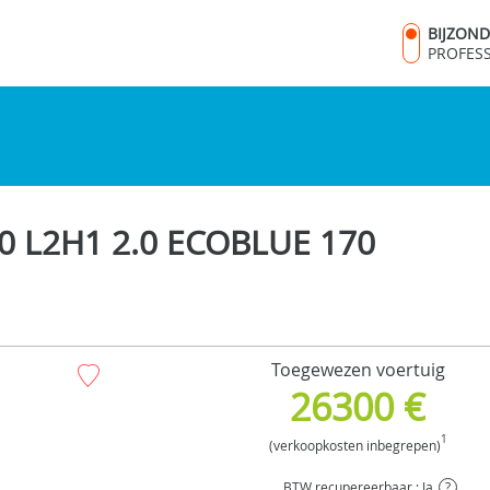
BIJZON
PROFES
 L2H1 2.0 ECOBLUE 170
Toegewezen voertuig
26300 €
1
(verkoopkosten inbegrepen)
BTW recupereerbaar : Ja
?