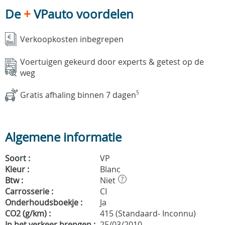
De
+
VPauto voordelen
Verkoopkosten inbegrepen
Voertuigen gekeurd door experts & getest op de
weg
Gratis afhaling binnen 7 dagen
5
Algemene informatie
Soort :
VP
Kleur :
Blanc
Btw :
Niet
?
Carrosserie :
CI
Onderhoudsboekje :
Ja
CO2 (g/km) :
415 (Standaard- Inconnu)
In het verkeer brengen :
25/03/2010