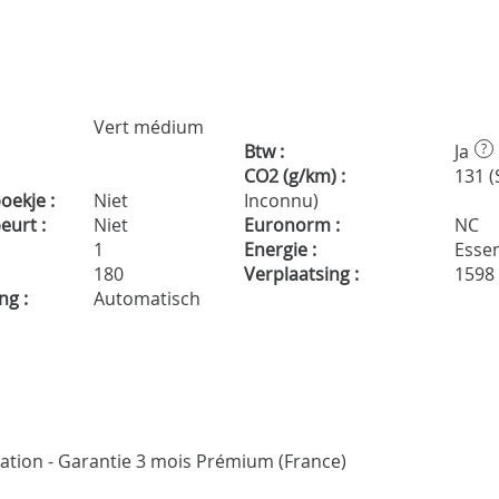
Vert médium
Btw :
Ja
?
CO2 (g/km) :
131 (
ekje :
Niet
Inconnu)
urt :
Niet
Euronorm :
NC
1
Energie :
Essen
180
Verplaatsing :
1598
ng :
Automatisch
ication - Garantie 3 mois Prémium (France)