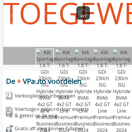
TOEGEW
De
+
VPauto voordelen
Verkoopkosten inbegrepen
Voertuigen gekeurd door experts
& getest op de weg
Gratis afhaling binnen 7 dagen
5