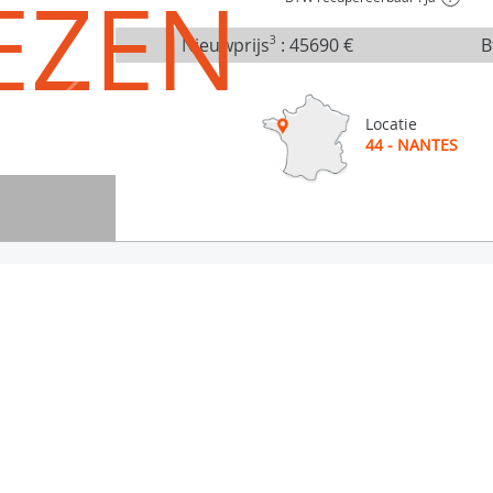
EZEN
Nieuwprijs
3
:
45690 €
B
Locatie
44 - NANTES