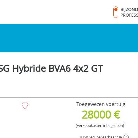
BIJZON
PROFES
ISG Hybride BVA6 4x2 GT
Toegewezen voertuig
28000 €
1
(verkoopkosten inbegrepen)
BTW recupereerbaar : Ja
?