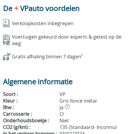
De
+
VPauto voordelen
Verkoopkosten inbegrepen
Voertuigen gekeurd door experts & getest op de
weg
Gratis afhaling binnen 7 dagen
5
Algemene informatie
Soort :
VP
Kleur :
Gris foncé métal
Btw :
Ja
?
Carrosserie :
CI
Onderhoudsboekje :
Niet
CO2 (g/km) :
135 (Standaard- Inconnu)
In het verkeer brengen :
03/02/2023