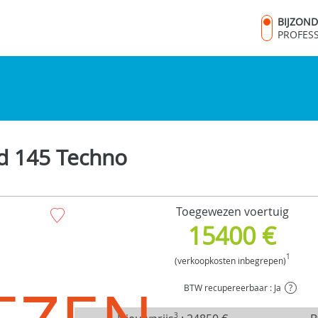
BIJZON
PROFES
id 145 Techno
Toegewezen voertuig
15400 €
1
(verkoopkosten inbegrepen)
BTW recupereerbaar : Ja
?
3