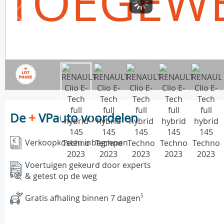
TOEGEW
De
+
VPauto voordelen
Verkoopkosten inbegrepen
Voertuigen gekeurd door experts
& getest op de weg
Gratis afhaling binnen 7 dagen
5