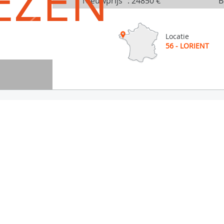
EZEN
Nieuwprijs
:
24850 €
B
Locatie
56 - LORIENT