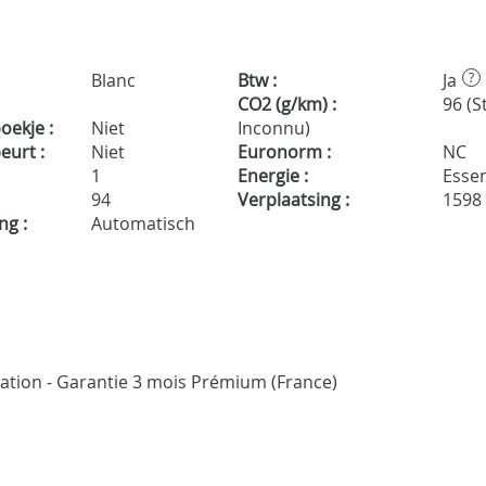
Blanc
Btw :
Ja
?
CO2 (g/km) :
96 (S
ekje :
Niet
Inconnu)
urt :
Niet
Euronorm :
NC
1
Energie :
Essen
94
Verplaatsing :
1598
ng :
Automatisch
ication - Garantie 3 mois Prémium (France)