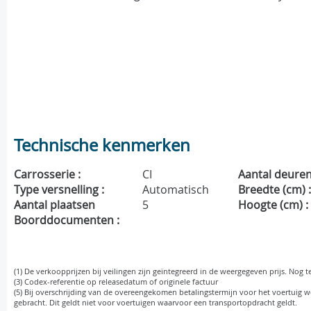
Technische kenmerken
Carrosserie :
CI
Aantal deuren
Type versnelling :
Automatisch
Breedte (cm) 
Aantal plaatsen
5
Hoogte (cm) :
Boorddocumenten :
(1) De verkoopprijzen bij veilingen zijn geïntegreerd in de weergegeven prijs. Nog t
(3) Codex-referentie op releasedatum of originele factuur
(5) Bij overschrijding van de overeengekomen betalingstermijn voor het voertuig wo
gebracht. Dit geldt niet voor voertuigen waarvoor een transportopdracht geldt.